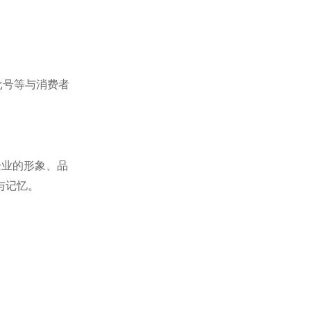
批号等与消费者
企业的形象、品
与记忆。