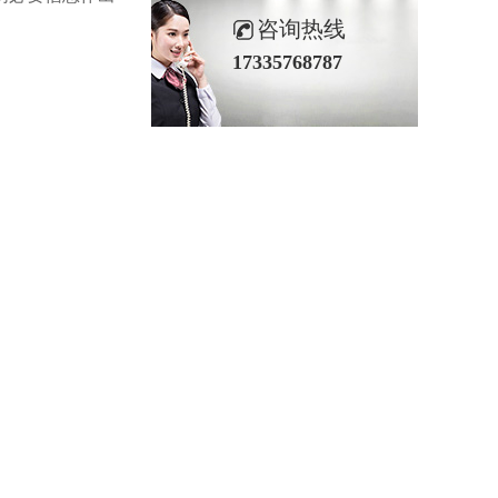
咨询热线
17335768787