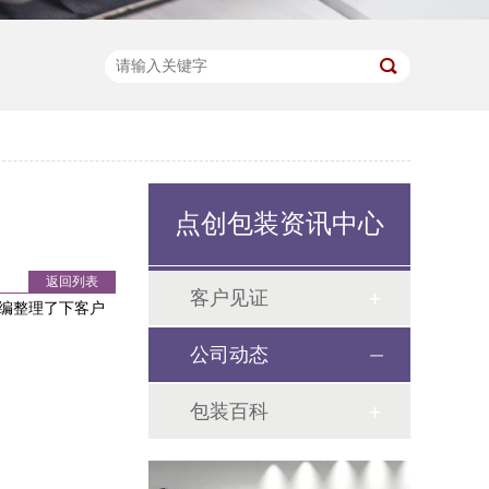
点创包装资讯中心
返回列表
客户见证
编整理了下客户
公司动态
包装百科