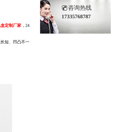
咨询热线
17335768787
礼盒定制厂家
，24
现长短、凹凸不一