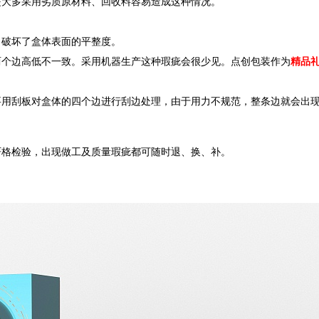
是大多采用劣质原材料、回收料容易造成这种情况。
，破坏了盒体表面的平整度。
两个边高低不一致。采用机器生产这种瑕疵会很少见。点创包装作为
精品
要用刮板对盒体的四个边进行刮边处理，由于用力不规范，整条边就会出
严格检验，出现做工及质量瑕疵都可随时退、换、补。