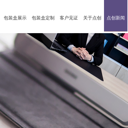
包装盒展示
包装盒定制
客户见证
关于点创
点创新闻