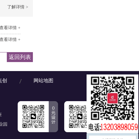
了解详情 >
查看详情 +
查看详情 +
返回列表
点创
网站地图
座
业园