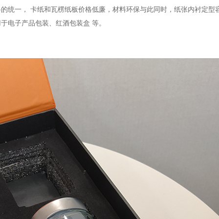
格的统一
，
卡纸和瓦楞纸板价格低廉，材料环保与此同时，纸张内衬定型
用于电子产品包装、
红酒
包装
盒
等。