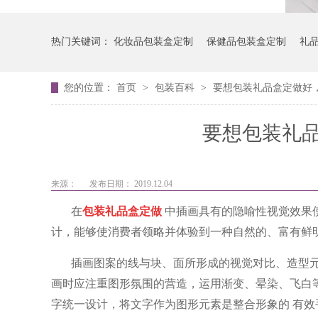
热门关键词：
化妆品包装盒定制
保健品包装盒定制
礼
您的位置：
首页
>
包装百科
>
要想包装礼品盒定做好
要想包装礼
来源：
发布日期： 2019.12.04
在
包装礼品盒定做
中插画具有的隐喻性视觉效果
计，能够使消费者领略
并体验到一种自然的、富有鲜
插画图案的线与块、面所形成的视觉对比、造型
画时应注重图形氛围的营造，
运用渐变、晕染、飞白
字统一设计，将文字作为图形元素是整合形象的
有效