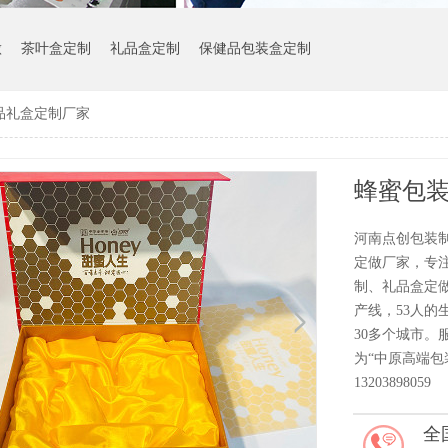
做
茶叶盒定制
礼品盒定制
保健品包装盒定制
品礼盒定制厂家
蜂蜜包
河南点创包装
定做厂家，专
制、礼品盒定做
产线，53人的
30多个城市。
为“中原高端
13203898059
全