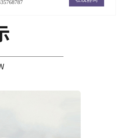
335768787